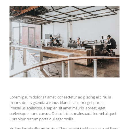
Lorem ipsum dolor sit amet, consectetur adipiscing elit. Nulla
mauris dolor, gravida a varius blandit, auctor eget purus.
Phasellus scelerisque sapien sit amet mauris laoreet, eget
scelerisque nunc cursus. Duis ultricies malesuada leo vel aliquet.
Curabitur rutrum porta dui eget mollis.
Nullam lacinia dictum auctor. Class aptent taciti sociosqu ad litora