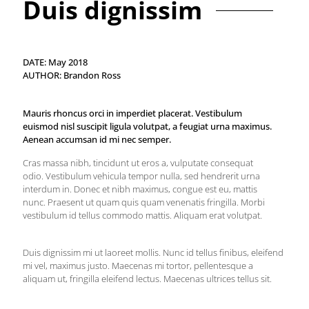
Duis dignissim
DATE: May 2018
AUTHOR: Brandon Ross
Mauris rhoncus orci in imperdiet placerat. Vestibulum
euismod nisl suscipit ligula volutpat, a feugiat urna maximus.
Aenean accumsan id mi nec semper.
Cras massa nibh, tincidunt ut eros a, vulputate consequat
odio. Vestibulum vehicula tempor nulla, sed hendrerit urna
interdum in. Donec et nibh maximus, congue est eu, mattis
nunc. Praesent ut quam quis quam venenatis fringilla. Morbi
vestibulum id tellus commodo mattis. Aliquam erat volutpat.
Duis dignissim mi ut laoreet mollis. Nunc id tellus finibus, eleifend
mi vel, maximus justo. Maecenas mi tortor, pellentesque a
aliquam ut, fringilla eleifend lectus. Maecenas ultrices tellus sit.