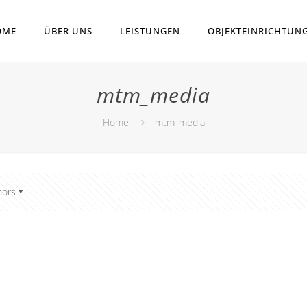
OME
ÜBER UNS
LEISTUNGEN
OBJEKTEINRICHTUN
mtm_media
Home
mtm_media
hors