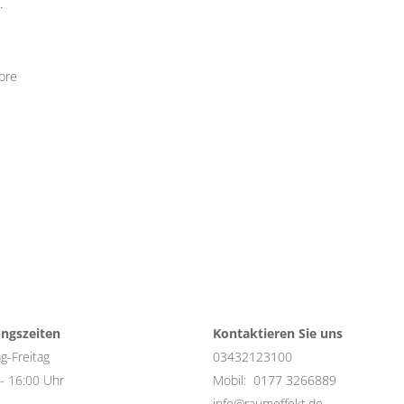
.
ore
ngszeiten
Kontaktieren Sie uns
g-Freitag
03432123100
- 16:00 Uhr
Mobil:
0177 3266889
info@raumeffekt.de