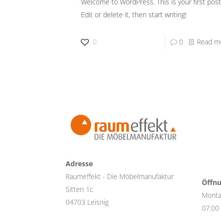
Welcome to WordPress. This is your first post
Edit or delete it, then start writing!
0
0
Read m
Adresse
Raumeffekt - Die Möbelmanufaktur
Öffnu
Sitten 1c
Monta
04703 Leisnig
07:00 