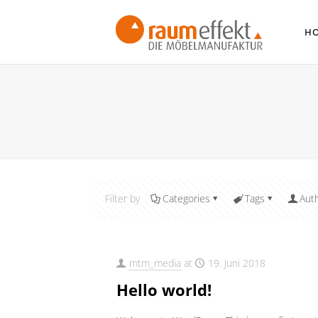
H
Filter by
Categories
Tags
Aut
mtm_media
at
19. Juni 2018
Hello world!