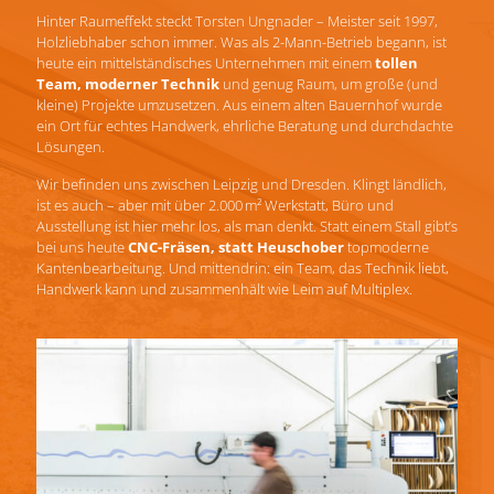
Hinter Raumeffekt steckt Torsten Ungnader – Meister seit 1997,
Holzliebhaber schon immer. Was als 2-Mann-Betrieb begann, ist
heute ein mittelständisches Unternehmen mit einem
tollen
Team, moderner Technik
und genug Raum, um große (und
kleine) Projekte umzusetzen. Aus einem alten Bauernhof wurde
ein Ort für echtes Handwerk, ehrliche Beratung und durchdachte
Lösungen.
Wir befinden uns zwischen Leipzig und Dresden. Klingt ländlich,
ist es auch – aber mit über 2.000 m² Werkstatt, Büro und
Ausstellung ist hier mehr los, als man denkt. Statt einem Stall gibt’s
bei uns heute
CNC-Fräsen, statt Heuschober
topmoderne
Kantenbearbeitung. Und mittendrin: ein Team, das Technik liebt,
Handwerk kann und zusammenhält wie Leim auf Multiplex.