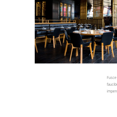
Fusce 
faucib
imperd