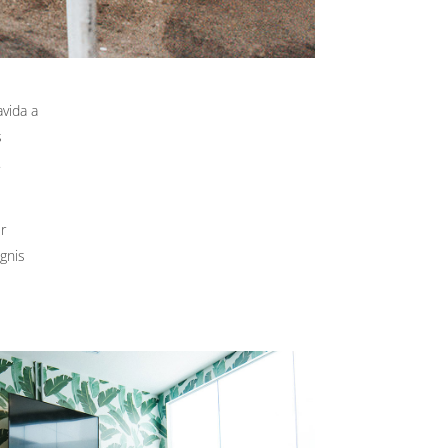
avida a
s
.
r
gnis