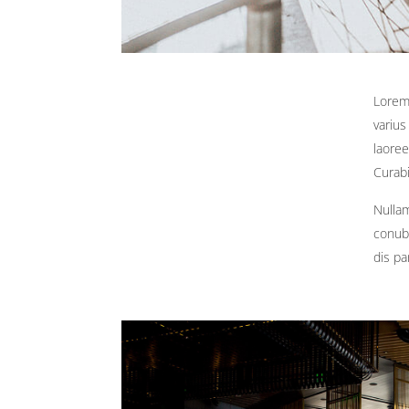
Lorem 
varius
laoree
Curabi
Nullam
conubi
dis pa