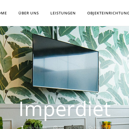
OME
ÜBER UNS
LEISTUNGEN
OBJEKTEINRICHTUN
Imperdiet
mtm_media
20. Juni 2018
Portfolio