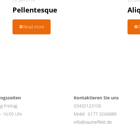
20. Juni 2018
20. Jun
Pellentesque
Ali
Read more
ngszeiten
Kontaktieren Sie uns
g-Freitag
03432123100
- 16:00 Uhr
Mobil:
0177 3266889
info@raumeffekt.de