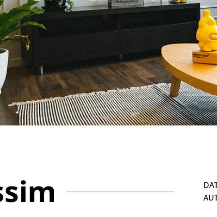
ssim
DAT
AUT